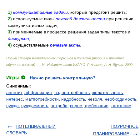
1)
коммуникативные задачи
, которые предстоит решить;
2)
используемые виды
речевой деятельности
при решении
коммуникативных задач;
3)
применяемые в процессе решения задач типы текстов и
дискурсов
;
4)
осуществляемые
речевые акты
.
Новый словарь методических терминов и понятий (теория и практика
обучения языкам). — М.: Издательство ИКАР
.
Э. Г. Азимов, А. Н. Щукин
.
2009
.
Игры ⚽
Нужно решить контрольную?
Синонимы
:
аппетит
,
аффилиация
,
водопотребность
,
желательность
,
интерес
,
матпотребности
,
надобность
,
неволя
,
необходимость
,
нужда
,
нуждаемость
,
потреба
,
спрос
,
требование
,
тяготение
ПОТЕНЦИАЛЬНЫЙ
ПОУРОЧНОЕ
СЛОВАРЬ
ПЛАНИРОВАНИЕ